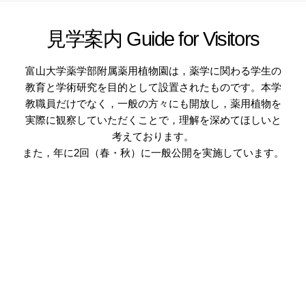
見学案内 Guide for Visitors
富山大学薬学部附属薬用植物園は，薬学に関わる学生の
教育と学術研究を目的として設置されたものです。本学
教職員だけでなく，一般の方々にも開放し，薬用植物を
実際に観察していただくことで，理解を深めてほしいと
考えております。
また，年に2回（春・秋）に一般公開を実施しています。
1. 本園は研究棟と管理棟，温室を除き自由に見学できま
す。
2. 見学時間は平日の午前9時30分から午後4時までです。
薬用植物園案内パンフレット
来園者へのお願い