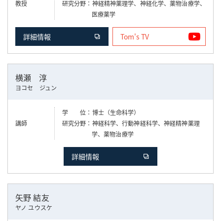
教授
研究分野
神経精神薬理学、神経化学、薬物治療学、
医療薬学
詳細情報
Tom's TV
横瀬 淳
ヨコセ ジュン
学 位
博士（生命科学）
講師
研究分野
神経科学、行動神経科学、神経精神薬理
学、薬物治療学
詳細情報
矢野 結友
ヤノ ユウスケ