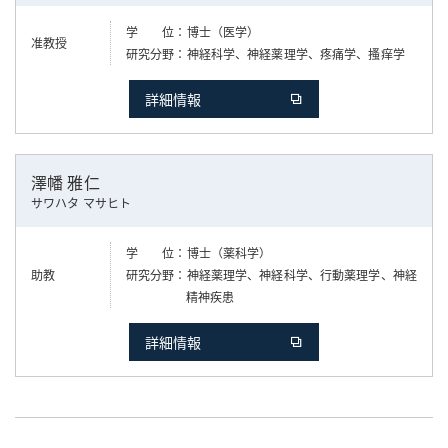
学 位
博士（医学）
准教授
研究分野
神経科学、神経薬理学、疼痛学、搔痒学
詳細情報
澤幡 雅仁
サワハタ マサヒト
学 位
博士（薬科学）
助教
研究分野
神経薬理学、神経科学、行動薬理学、神経
精神疾患
詳細情報