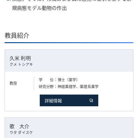
規病態モデル動物の作出
教員紹介
久米 利明
クメ トシアキ
学 位
博士（薬学）
教授
研究分野
神経薬理学、薬理系薬学
詳細情報
歌 大介
ウタ ダイスケ